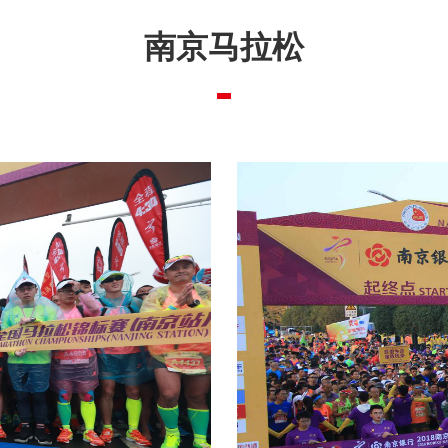
南京马拉松