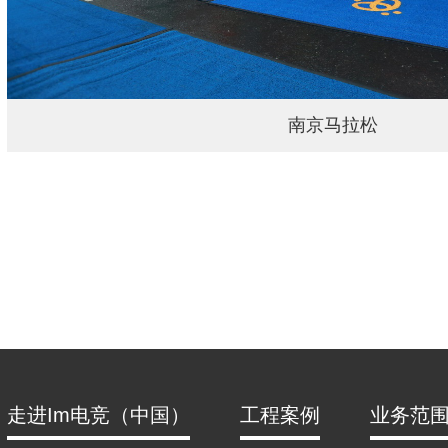
南京马拉松
走进Im电竞（中国）
工程案例
业务范